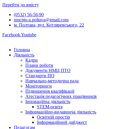
Перейти до вмісту
(0532) 56-56-90
nmcpto.u.poltava@gmail.com
м. Полтава, вул. Котляревського, 22
Facebook
Youtube
Головна
Діяльність
Кадри
Плани роботи
Документи НМЦ ПТО
Стандарти ПО
Навчально-методична рада
Моніторинги
Підвищення кваліфікації
Атестація педагогічних працівників
Інноваційна діяльність
STEM-освіта
Інформаційно-видавнича діяльність
Освітній простір
Інформаційний дайджест
Педагогам