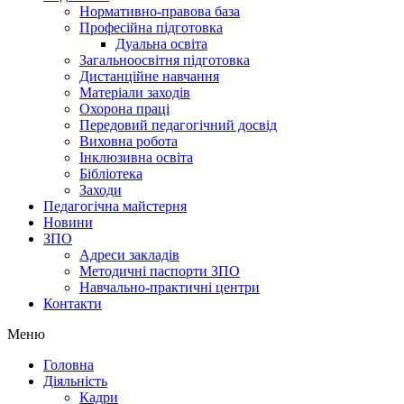
Нормативно-правова база
Професійна підготовка
Дуальна освіта
Загальноосвітня підготовка
Дистанційне навчання
Матеріали заходів
Охорона праці
Передовий педагогічний досвід
Виховна робота
Інклюзивна освіта
Бібліотека
Заходи
Педагогічна майстерня
Новини
ЗПО
Адреси закладів
Методичні паспорти ЗПО
Навчально-практичні центри
Контакти
Меню
Головна
Діяльність
Кадри