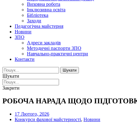
Виховна робота
Інклюзивна освіта
Бібліотека
Заходи
Педагогічна майстерня
Новини
ЗПО
Адреси закладів
Методичні паспорти ЗПО
Навчально-практичні центри
Контакти
Шукати
Шукати
Закрити
РОБОЧА НАРАДА ЩОДО ПІДГОТОВ
17 Лютого, 2026
Конкурси фахової майстерності
,
Новини