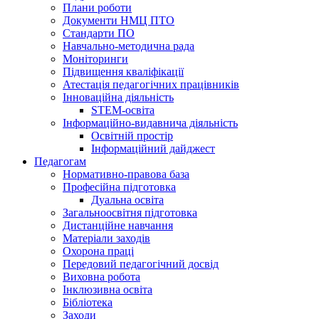
Плани роботи
Документи НМЦ ПТО
Стандарти ПО
Навчально-методична рада
Моніторинги
Підвищення кваліфікації
Атестація педагогічних працівників
Інноваційна діяльність
STEM-освіта
Інформаційно-видавнича діяльність
Освітній простір
Інформаційний дайджест
Педагогам
Нормативно-правова база
Професійна підготовка
Дуальна освіта
Загальноосвітня підготовка
Дистанційне навчання
Матеріали заходів
Охорона праці
Передовий педагогічний досвід
Виховна робота
Інклюзивна освіта
Бібліотека
Заходи