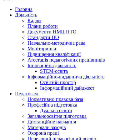
Головна
Діяльність
Кадри
Плани роботи
Документи НМЦ ПТО
Стандарти ПО
Навчально-методична рада
Моніторинги
Підвищення кваліфікації
Атестація педагогічних працівників
Інноваційна діяльність
STEM-освіта
Інформаційно-видавнича діяльність
Освітній простір
Інформаційний дайджест
Педагогам
Нормативно-правова база
Професійна підготовка
Дуальна освіта
Загальноосвітня підготовка
Дистанційне навчання
Матеріали заходів
Охорона праці
Передовий педагогічний досвід