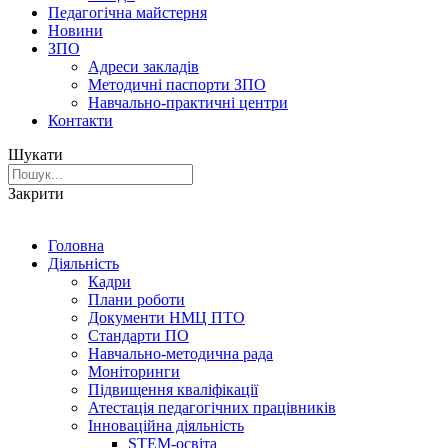
Педагогічна майстерня
Новини
ЗПО
Адреси закладів
Методичні паспорти ЗПО
Навчально-практичні центри
Контакти
Шукати
Закрити
Головна
Діяльність
Кадри
Плани роботи
Документи НМЦ ПТО
Стандарти ПО
Навчально-методична рада
Моніторинги
Підвищення кваліфікації
Атестація педагогічних працівників
Інноваційна діяльність
STEM-освіта