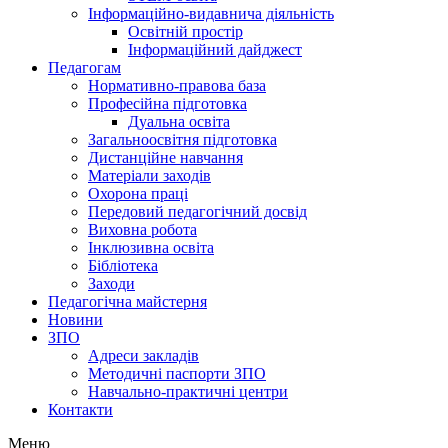
Інформаційно-видавнича діяльність
Освітній простір
Інформаційний дайджест
Педагогам
Нормативно-правова база
Професійна підготовка
Дуальна освіта
Загальноосвітня підготовка
Дистанційне навчання
Матеріали заходів
Охорона праці
Передовий педагогічний досвід
Виховна робота
Інклюзивна освіта
Бібліотека
Заходи
Педагогічна майстерня
Новини
ЗПО
Адреси закладів
Методичні паспорти ЗПО
Навчально-практичні центри
Контакти
Меню