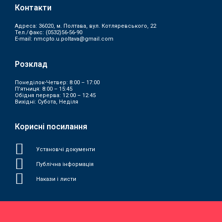
Контакти
Адреса: 36020, м. Полтава, вул. Котляревського, 22
Тел./факс:
(0532)56-56-90
E-mail:
nmcpto.u.poltava@gmail.com
Розклад
Понеділок-Четвер: 8:00 – 17:00
П’ятниця: 8:00 – 15:45
Обідня перерва: 12:00 – 12:45
Вихідні: Субота, Неділя
Корисні посилання
Установчі документи
Публічна інформація
Накази і листи