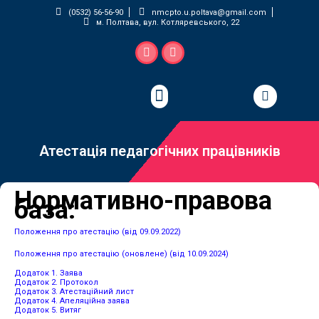
(0532) 56-56-90
nmcpto.u.poltava@gmail.com
м. Полтава, вул. Котляревського, 22
Педагогічна майстерня
Атестація педагогічних працівників
Нормативно-правова
база:
Положення про атестацію (від 09.09.2022)
Положення про атестацію (оновлене) (від 10.09.2024)
Додаток 1. Заява
Додаток 2. Протокол
Додаток 3. Атестаційний лист
Додаток 4. Апеляційна заява
Додаток 5. Витяг