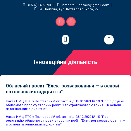
(0532) 56-56-90
nmcpto.u.poltava@gmail.com
м. Полтава, вул. Котляревського, 22
Педагогічна майстерня
Інноваційна діяльність
Обласний проєкт “Електрозварювання — в основі
патонівських відкриттів”
Наказ НМЦ ПТО у Полтавській області від 15.06.2021 № 13 “Про підсумки
обласного проєкту творчих робіт “Електрогазозварювання – в основі
патонівських відкриттів”
Наказ НМЦ ПТО у Полтавській області від 28.12.2020 № 15 “Про
реалізацію обласного проєкту творчих робіт “Електрогазозварювання –
в основі патонівських відкриттів”