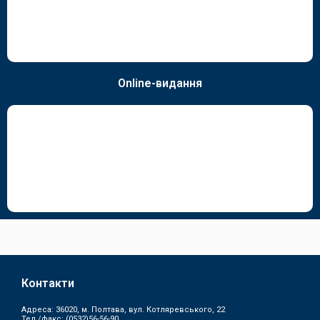
Online-видання
Контакти
Адреса: 36020, м. Полтава, вул. Котляревського, 22
Тел./факс:
(0532)56-56-90