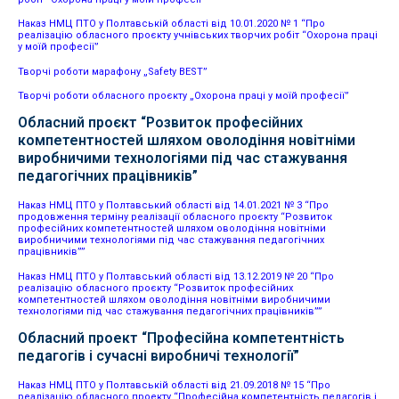
Наказ НМЦ ПТО у Полтавській області від 10.01.2020 № 1 “Про
реалізацію обласного проєкту учнівських творчих робіт “Охорона праці
у моїй професії”
Творчі роботи марафону „Safety BEST”
Творчі роботи обласного проєкту „Охорона праці у моїй професії”
Обласний проєкт “Розвиток професійних
компетентностей шляхом оволодіння новітніми
виробничими технологіями під час стажування
педагогічних працівників”
Наказ НМЦ ПТО у Полтавський області від 14.01.2021 № 3 “Про
продовження терміну реалізації обласного проєкту “Розвиток
професійних компетентностей шляхом оволодіння новітніми
виробничими технологіями під час стажування педагогічних
працівників””
Наказ НМЦ ПТО у Полтавський області від 13.12.2019 № 20 “Про
реалізацію обласного проєкту “Розвиток професійних
компетентностей шляхом оволодіння новітніми виробничими
технологіями під час стажування педагогічних працівників””
Обласний проект “Професійна компетентність
педагогів і сучасні виробничі технології”
Наказ НМЦ ПТО у Полтавській області від 21.09.2018 № 15 “Про
реалізацію обласного проекту “Професійна компетентність педагогів і