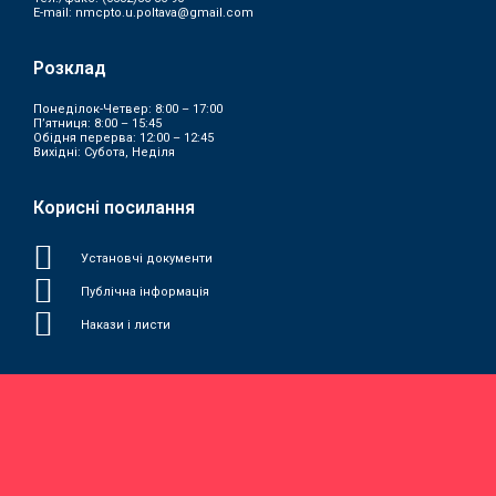
E-mail:
nmcpto.u.poltava@gmail.com
Розклад
Понеділок-Четвер: 8:00 – 17:00
П’ятниця: 8:00 – 15:45
Обідня перерва: 12:00 – 12:45
Вихідні: Субота, Неділя
Корисні посилання
Установчі документи
Публічна інформація
Накази і листи