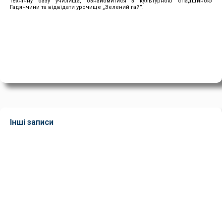
технічну базу училища, ознайомитися з культурною спадщиною
Гадяччини та відвідати урочище „Зелений гай”.
Інші записи