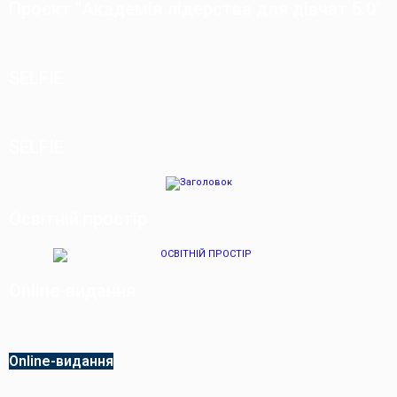
Проєкт "Академія лідерства для дівчат 5.0"
SELFIE
SELFIE
Освітній простір
Online-видання
Online-видання