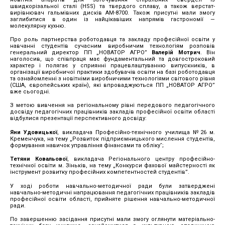
швидкорізальної сталі (HSS) та твердого сплаву, а також верстат-
вирівнювач гальмівних дисків АМ-8700. Також присутні мали змогу
заглибитися в один із найцікавіших напрямів гастрономії —
молекулярну кухню.
Про роль партнерства роботодавця та закладу професійної освіти у
навчанні студентів сучасним виробничим технологіям розповів
генеральний директор ПП „НОВАТОР АГРО”
Валерій Мотрич
. Він
наголосив, що співпраця має фундаментальний та довгостроковий
характер і полягає у сприянні працевлаштуванню випускників, в
організації виробничої практики здобувачів освіти на базі роботодавця
та ознайомленні з новітніми виробничими технологіями світового рівня
(США, європейських країн), які впроваджуються ПП „НОВАТОР АГРО”
вже сьогодні.
З метою вивчення на регіональному рівні передового педагогічного
досвіду педагогічних працівників закладів професійної освіти області
відбулися презентації перспективного досвіду:
Яни Удовицької
, викладача Професійно-технічного училища №26 м.
Кременчука, на тему „Розвиток підприємницького мислення студентів,
формування навичок управління фінансами та облікуˮ;
Тетяни Ковальової
, викладача Регіонального центру професійно-
технічної освіти м. Зіньків, на тему „Конкурси фахової майстерності як
інструмент розвитку професійних компетентностей студентів”.
У ході роботи навчально-методичної ради були затверджені
навчально-методичні напрацювання педагогічних працівників закладів
професійної освіти області, прийняте рішення навчально-методичної
ради.
По завершенню засідання присутні мали змогу оглянути матеріально-