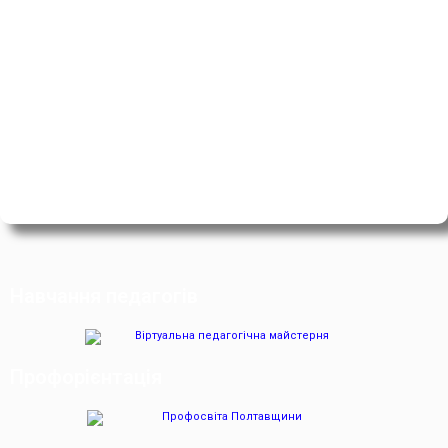
Навчання педагогів
Профорієнтація