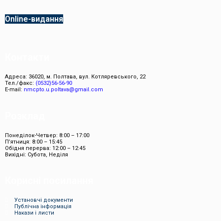
Online-видання
Контакти
Адреса: 36020, м. Полтава, вул. Котляревського, 22
Тел./факс:
(0532)56-56-90
E-mail:
nmcpto.u.poltava@gmail.com
Розклад
Понеділок-Четвер: 8:00 – 17:00
П’ятниця: 8:00 – 15:45
Обідня перерва: 12:00 – 12:45
Вихідні: Субота, Неділя
Корисні посилання
Установчі документи
Публічна інформація
Накази і листи