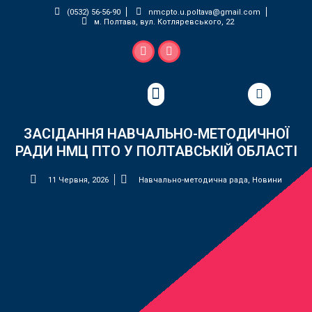
(0532) 56-56-90
nmcpto.u.poltava@gmail.com
м. Полтава, вул. Котляревського, 22
Педагогічна майстерня
ЗАСІДАННЯ НАВЧАЛЬНО-МЕТОДИЧНОЇ
РАДИ НМЦ ПТО У ПОЛТАВСЬКІЙ ОБЛАСТІ
11 Червня, 2026
Навчально-методична рада
,
Новини