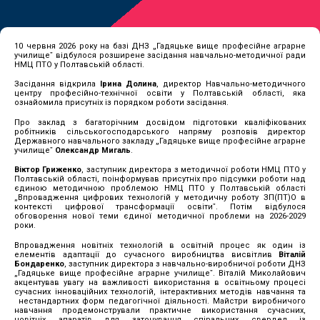
10 червня 2026 року на базі ДНЗ „Гадяцьке вище професійне аграрне
училищеˮ відбулося розширене засідання навчально-методичної ради
НМЦ ПТО у Полтавській області.
Засідання відкрила
Ірина Долина
, директор Навчально-методичного
центру професійно-технічної освіти у Полтавській області, яка
ознайомила присутніх із порядком роботи засідання.
Про заклад з багаторічним досвідом підготовки кваліфікованих
робітників сільськогосподарського напряму розповів директор
Державного навчального закладу „Гадяцьке вище професійне аграрне
училищеˮ
Олександр Мигаль
.
Віктор Гриженко
, заступник директора з методичної роботи НМЦ ПТО у
Полтавській області, поінформував присутніх про підсумки роботи над
єдиною методичною проблемою НМЦ ПТО у Полтавській області
„Впровадження цифрових технологій у методичну роботу ЗП(ПТ)О в
контексті цифрової трансформації освітиˮ. Потім відбулося
обговорення нової теми єдиної методичної проблеми на 2026-2029
роки.
Впровадження новітніх технологій в освітній процес як один із
елементів адаптації до сучасного виробництва висвітлив
Віталій
Бондаренко
, заступник директора з навчально-виробничої роботи ДНЗ
„Гадяцьке вище професійне аграрне училищеˮ. Віталій Миколайович
акцентував увагу на важливості використання в освітньому процесі
сучасних інноваційних технологій, інтерактивних методів навчання та
нестандартних форм педагогічної діяльності. Майстри виробничого
навчання продемонстрували практичне використання сучасних,
новітніх апаратів для заточування спіральних свердел із