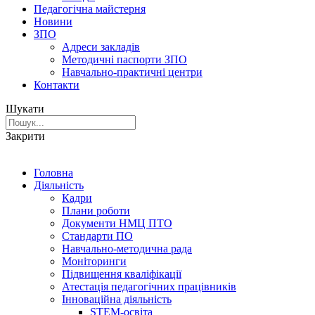
Педагогічна майстерня
Новини
ЗПО
Адреси закладів
Методичні паспорти ЗПО
Навчально-практичні центри
Контакти
Шукати
Закрити
Головна
Діяльність
Кадри
Плани роботи
Документи НМЦ ПТО
Стандарти ПО
Навчально-методична рада
Моніторинги
Підвищення кваліфікації
Атестація педагогічних працівників
Інноваційна діяльність
STEM-освіта