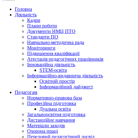
Головна
Діяльність
Кадри
Плани роботи
Документи НМЦ ПТО
Стандарти ПО
Навчально-методична рада
Моніторинги
Підвищення кваліфікації
Атестація педагогічних працівників
Інноваційна діяльність
STEM-освіта
Інформаційно-видавнича діяльність
Освітній простір
Інформаційний дайджест
Педагогам
Нормативно-правова база
Професійна підготовка
Дуальна освіта
Загальноосвітня підготовка
Дистанційне навчання
Матеріали заходів
Охорона праці
Передовий педагогічний досвід