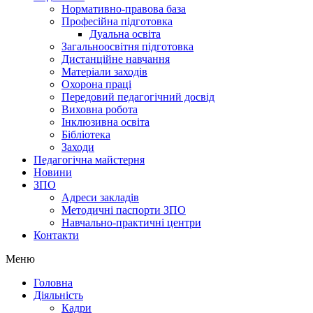
Нормативно-правова база
Професійна підготовка
Дуальна освіта
Загальноосвітня підготовка
Дистанційне навчання
Матеріали заходів
Охорона праці
Передовий педагогічний досвід
Виховна робота
Інклюзивна освіта
Бібліотека
Заходи
Педагогічна майстерня
Новини
ЗПО
Адреси закладів
Методичні паспорти ЗПО
Навчально-практичні центри
Контакти
Меню
Головна
Діяльність
Кадри