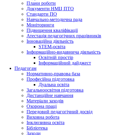
Плани роботи
Документи НМЦ ПТО
Стандарти ПО
Навчально-методична рада
Моніторинги
Підвищення кваліфікації
Атестація педагогічних працівників
Інноваційна діяльність
STEM-освіта
Інформаційно-видавнича діяльність
Освітній простір
Інформаційний дайджест
Педагогам
Нормативно-правова база
Професійна підготовка
Дуальна освіта
Загальноосвітня підготовка
Дистанційне навчання
Матеріали заходів
Охорона праці
Передовий педагогічний досвід
Виховна робота
Інклюзивна освіта
Бібліотека
Заходи