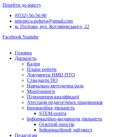
Перейти до вмісту
(0532) 56-56-90
nmcpto.u.poltava@gmail.com
м. Полтава, вул. Котляревського, 22
Facebook
Youtube
Головна
Діяльність
Кадри
Плани роботи
Документи НМЦ ПТО
Стандарти ПО
Навчально-методична рада
Моніторинги
Підвищення кваліфікації
Атестація педагогічних працівників
Інноваційна діяльність
STEM-освіта
Інформаційно-видавнича діяльність
Освітній простір
Інформаційний дайджест
Педагогам