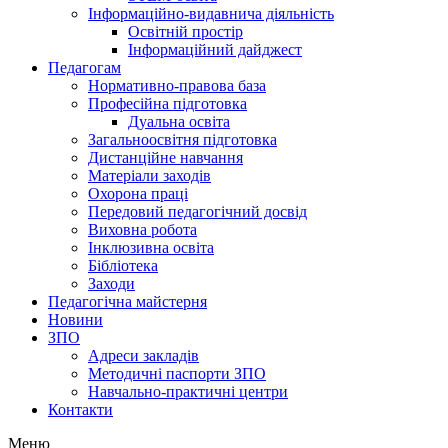
Інформаційно-видавнича діяльність
Освітній простір
Інформаційний дайджест
Педагогам
Нормативно-правова база
Професійна підготовка
Дуальна освіта
Загальноосвітня підготовка
Дистанційне навчання
Матеріали заходів
Охорона праці
Передовий педагогічний досвід
Виховна робота
Інклюзивна освіта
Бібліотека
Заходи
Педагогічна майстерня
Новини
ЗПО
Адреси закладів
Методичні паспорти ЗПО
Навчально-практичні центри
Контакти
Меню