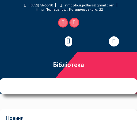
(0532) 56-56-90
nmcpto.u.poltava@gmail.com
м. Полтава, вул. Котляревського, 22
Педагогічна майстерня
Бібліотека
Новини