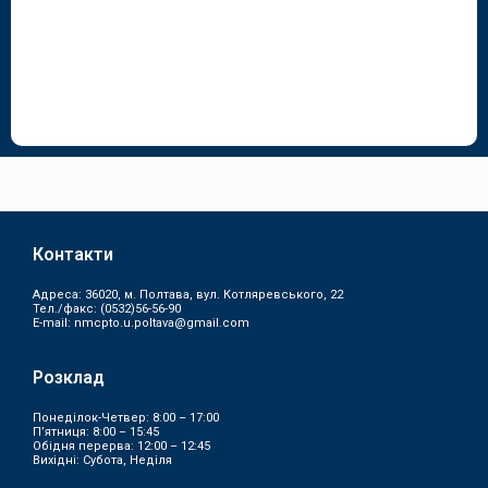
Контакти
Адреса: 36020, м. Полтава, вул. Котляревського, 22
Тел./факс:
(0532)56-56-90
E-mail:
nmcpto.u.poltava@gmail.com
Розклад
Понеділок-Четвер: 8:00 – 17:00
П’ятниця: 8:00 – 15:45
Обідня перерва: 12:00 – 12:45
Вихідні: Субота, Неділя