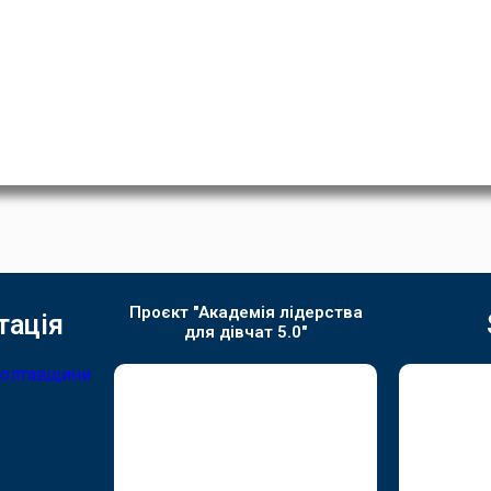
Проєкт "Академія лідерства
тація
для дівчат 5.0"