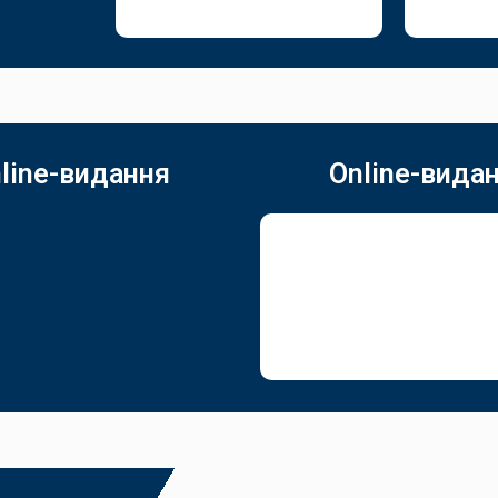
line-видання
Online-вида