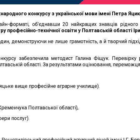
народного конкурсу з української мови імені Петра Яци
лайн-форматі, об’єднавши 20 найкращих знавців рідного
 професійно-технічної освіти у Полтавській області Ір
ин, демонструючи не лише грамотність, а й творчий підхі
онкурсу забезпечила методист Галина Фіщук. Перевірку
олтавській області. За результатами оцінювання, переможця
яцьке вище професійне аграрне училище).
ременчука Полтавської області),
ери послуг).
Решетилівський професійний аграрний ліцей імені І.Г. Бор