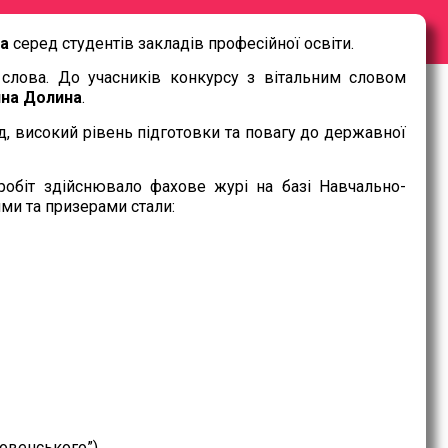
ка
серед студентів закладів професійної освіти.
 слова. До учасників конкурсу з вітальним словом
ина Долина
.
д, високий рівень підготовки та повагу до державної
 робіт здійснювало фахове журі на базі Навчально-
ми та призерами стали:
овенського”),