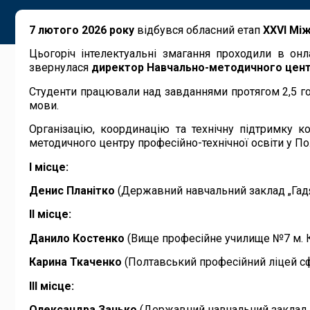
7 лютого 2026 року
відбувся обласний етап
XXVІ Між
Цьогоріч інтелектуальні змагання проходили в он
звернулася
директор Навчально-методичного центру
Студенти працювали над завданнями протягом 2,5 год
мови.
Організацію, координацію та технічну підтримку к
методичного центру професійно-технічної освіти у П
І місце:
Денис Планітко
(Державний навчальний заклад „Гад
ІІ місце:
Данило Костенко
(Вище професійне училище №7 м. К
Карина Ткаченко
(Полтавський професійний ліцей сф
ІІІ місце:
Олександра Занько
(Державний навчальний заклад „