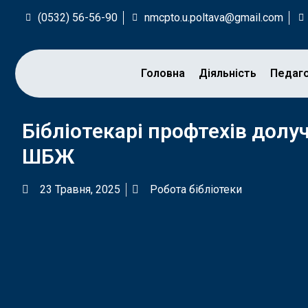
(0532) 56-56-90
nmcpto.u.poltava@gmail.com
Головна
Діяльність
Педаг
Бібліотекарі профтехів долу
ШБЖ
23 Травня, 2025
Робота бібліотеки