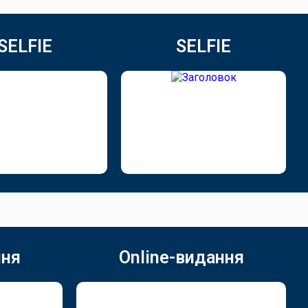
SELFIE
SELFIE
ння
Online-видання