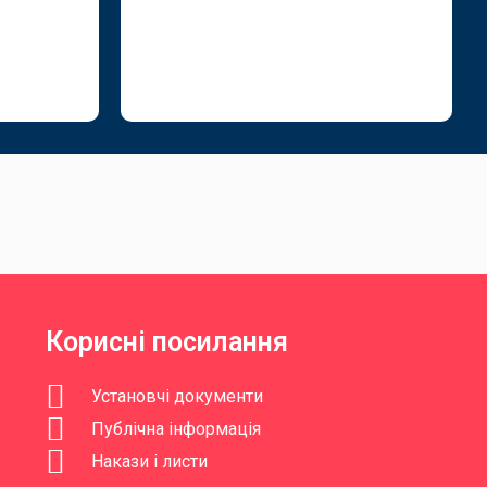
Корисні посилання
Установчі документи
Публічна інформація
Накази і листи