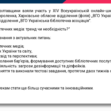
олтавщини взяли участь у XIV Всеукраїнській онлайн-школ
ороленка, Харківське обласне відділення (філія) „ВГО Украї
ідділення „ВГО Українська бібліотечна асоціація”.
течних медіа: тренд чи необхідність?”
знання з актуальних питань:
течних медіа;
 України та світу,
освід та перспективи;
олання бар’єрів, формування доступних бібліотечних послуг
яльність: загрози дезінформації та діпфейків.
заняття та виконали тестові завдання, протягом двох тижні
екам стати ще більш сучасними та інноваційними.