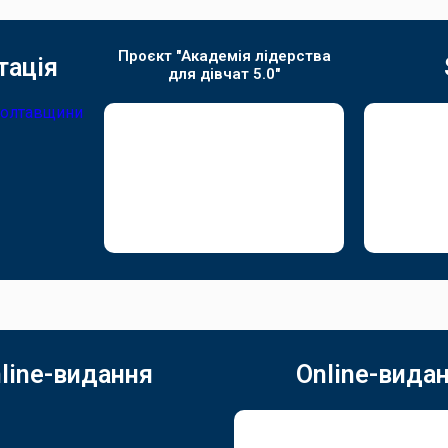
Проєкт "Академія лідерства
тація
для дівчат 5.0"
line-видання
Online-вида