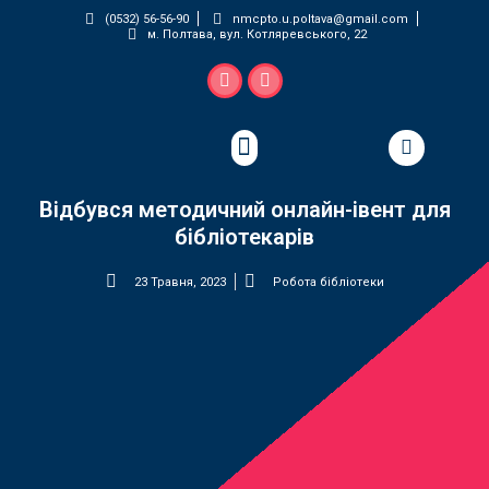
(0532) 56-56-90
nmcpto.u.poltava@gmail.com
м. Полтава, вул. Котляревського, 22
Педагогічна майстерня
Відбувся методичний онлайн-івент для
бібліотекарів
23 Травня, 2023
Робота бібліотеки