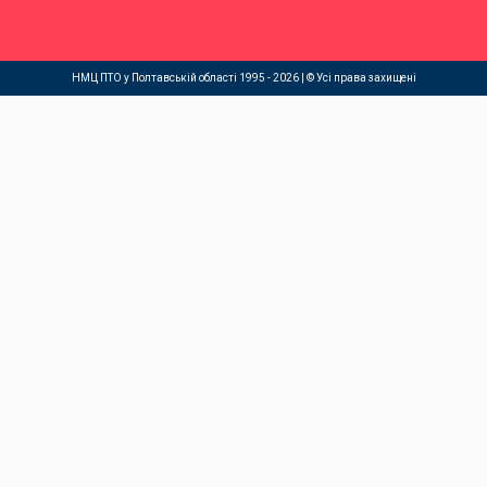
НМЦ ПТО у Полтавській області 1995 - 2026 | © Усі права захищені