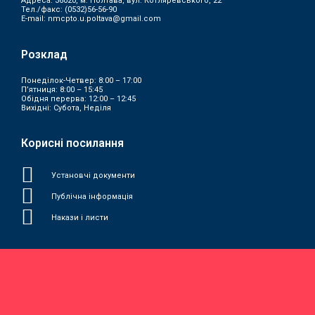
Адреса: 36020, м. Полтава, вул. Котляревського, 22
Тел./факс:
(0532)56-56-90
E-mail:
nmcpto.u.poltava@gmail.com
Розклад
Понеділок-Четвер: 8:00 – 17:00
П’ятниця: 8:00 – 15:45
Обідня перерва: 12:00 – 12:45
Вихідні: Субота, Неділя
Корисні посилання
Установчі документи
Публічна інформація
Накази і листи