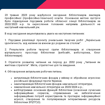
23 травня 2023 року відбулося засідання бібліотекарів закладів
професійної (професійно-технічної) освіти. Основною метою зустрічі
було підведення підсумків роботи обласної секції бібліотекарів за
2022/2023 н.р. та окреслення головних напрямів діяльності на
наступний навчальний рік.
В ході засідання акцентувалась увага на наступних питаннях:
1. Підсумки реалізації проєкту учнівських творчих робіт „Українська
ідентичність: від калини за вікном до родини за столом”.
2. Результати роботи творчої групи бібліотекарів зі створення
віртуального простору бібліотеки (вебсайт, вебсторінка, блог
бібліотекаря).
3. Стратегія розвитку читання на період до 2032 року „Читання як
життєва стратегія”. Мета, стратегічні цілі та завдання.
4. Обговорення актуальних робочих питань:
актуалізація бібліотечних фондів у зв҆язку зі збройною агресією
російської федерації проти України;
інвентаризація бібліотечних фондів навчальної літератури;
замовлення навчальної літератури на 2023/2024 н.р.;
вебпідтримка основних функцій бібліотеки (освоєння сучасних
інформаційних сервісів, спрямованих на забезпечення
інформаційних потреб користувачів та протидію інформаційної
агресії; створення та популяризація інтерактивних ресурсів
бібліотеки ЗП(ПТ)О).