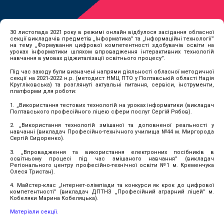
30 листопада 2021 року в режимі онлайн відбулося засідання обласної
секції викладачів предметів „Інформатика” та „Інформаційні технології”
на тему „Формування цифрової компетентності здобувачів освіти на
уроках інформатики шляхом впровадження інтерактивних технологій
навчання в умовах діджиталізації освітнього процесу”.
Під час заходу були визначені напрями діяльності обласної методичної
секції на 2021-2022 н.р. (методист НМЦ ПТО у Полтавській області Надія
Кругліковська) та розглянуті актуальні питання, сервіси, інструменти,
платформи для роботи:
1. „Використання тестових технологій на уроках інформатики (викладач
Полтавського професійного ліцею сфери послуг Сергій Рябов).
2. „Використання технологій змішаної та доповненої реальності у
навчанні (викладач Професійно-технічного училища №44 м. Миргорода
Сергій Сидоренко).
3. „Впровадження та використання електронних посібників в
освітньому процесі під час змішаного навчання” (викладач
Регіонального центру професійно-технічної освіти №1 м. Кременчука
Олеся Тристан).
4. Майстер-клас „Інтернет-олімпіади та конкурси як крок до цифрової
компетентності” (викладач ДПТНЗ „Професійний аграрний ліцей” м.
Кобеляки Марина Кобеляцька).
Матеріали секції.