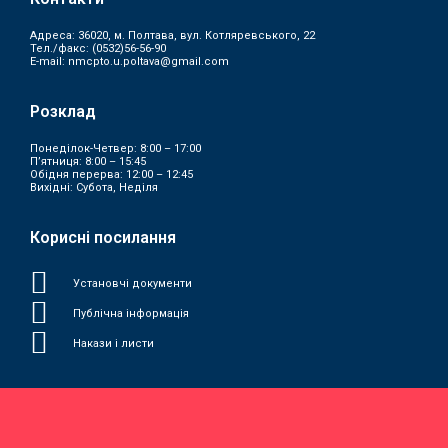
Адреса: 36020, м. Полтава, вул. Котляревського, 22
Тел./факс:
(0532)56-56-90
E-mail:
nmcpto.u.poltava@gmail.com
Розклад
Понеділок-Четвер: 8:00 – 17:00
П’ятниця: 8:00 – 15:45
Обідня перерва: 12:00 – 12:45
Вихідні: Субота, Неділя
Корисні посилання
Установчі документи
Публічна інформація
Накази і листи