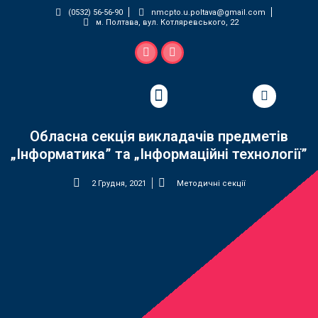
(0532) 56-56-90
nmcpto.u.poltava@gmail.com
м. Полтава, вул. Котляревського, 22
Педагогічна майстерня
Обласна секція викладачів предметів
„Інформатика” та „Інформаційні технології”
2 Грудня, 2021
Методичні секції