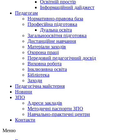
Освітній простір
Інформаційний дайджест
Педагогам
Нормативно-правова база
Професійна підготовка
Дуальна освіта
Загальноосвітня підготовка
Дистанційне навчання
Матеріали заходів
Охорона праці
Передовий педагогічний досвід
Виховна робота
Інклюзивна освіта
Бібліотека
Заходи
Педагогічна майстерня
Новини
ЗПО
Адреси закладів
Методичні паспорти ЗПО
Навчально-практичні центри
Контакти
Меню