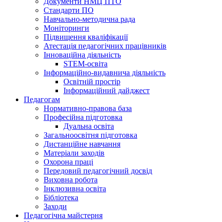
Документи НМЦ ПТО
Стандарти ПО
Навчально-методична рада
Моніторинги
Підвищення кваліфікації
Атестація педагогічних працівників
Інноваційна діяльність
STEM-освіта
Інформаційно-видавнича діяльність
Освітній простір
Інформаційний дайджест
Педагогам
Нормативно-правова база
Професійна підготовка
Дуальна освіта
Загальноосвітня підготовка
Дистанційне навчання
Матеріали заходів
Охорона праці
Передовий педагогічний досвід
Виховна робота
Інклюзивна освіта
Бібліотека
Заходи
Педагогічна майстерня