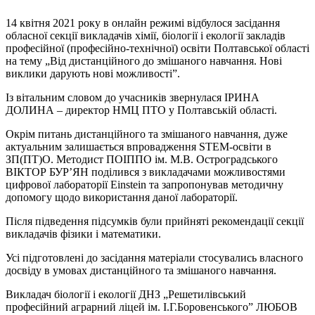
14 квітня 2021 року в онлайн режимі відбулося засідання
обласної секції викладачів хімії, біології і екології закладів
професійної (професійно-технічної) освіти Полтавської області
на тему „Від дистанційного до змішаного навчання. Нові
виклики дарують нові можливості”.
Із вітальним словом до учасників звернулася ІРИНА
ДОЛИНА – директор НМЦ ПТО у Полтавській області.
Окрім питань дистанційного та змішаного навчання, дуже
актуальним залишається впровадження STEM-освіти в
ЗП(ПТ)О. Методист ПОІППО ім. М.В. Остроградського
ВІКТОР БУР’ЯН поділився з викладачами можливостями
цифрової лабораторії Einstein та запропонував методичну
допомогу щодо використання даної лабораторії.
Після підведення підсумків були прийняті рекомендації секції
викладачів фізики і математики.
Усі підготовлені до засідання матеріали стосувались власного
досвіду в умовах дистанційного та змішаного навчання.
Викладач біології і екології ДНЗ „Решетилівський
професійний аграрний ліцей ім. І.Г.Боровенського” ЛЮБОВ