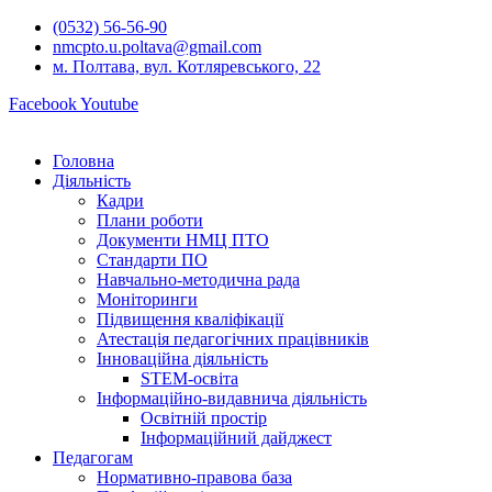
Перейти
(0532) 56-56-90
до
nmcpto.u.poltava@gmail.com
вмісту
м. Полтава, вул. Котляревського, 22
Facebook
Youtube
Головна
Діяльність
Кадри
Плани роботи
Документи НМЦ ПТО
Стандарти ПО
Навчально-методична рада
Моніторинги
Підвищення кваліфікації
Атестація педагогічних працівників
Інноваційна діяльність
STEM-освіта
Інформаційно-видавнича діяльність
Освітній простір
Інформаційний дайджест
Педагогам
Нормативно-правова база