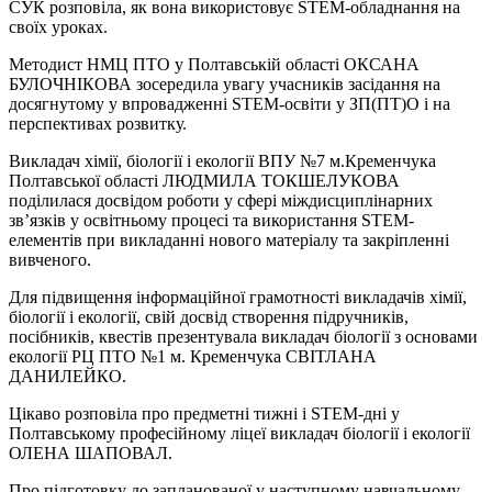
СУК розповіла, як вона використовує STEM-обладнання на
своїх уроках.
Методист НМЦ ПТО у Полтавській області ОКСАНА
БУЛОЧНІКОВА зосередила увагу учасників засідання на
досягнутому у впровадженні STEM-освіти у ЗП(ПТ)О і на
перспективах розвитку.
Викладач хімії, біології і екології ВПУ №7 м.Кременчука
Полтавської області ЛЮДМИЛА ТОКШЕЛУКОВА
поділилася досвідом роботи у сфері міждисциплінарних
зв’язків у освітньому процесі та використання STEM-
елементів при викладанні нового матеріалу та закріпленні
вивченого.
Для підвищення інформаційної грамотності викладачів хімії,
біології і екології, свій досвід створення підручників,
посібників, квестів презентувала викладач біології з основами
екології РЦ ПТО №1 м. Кременчука СВІТЛАНА
ДАНИЛЕЙКО.
Цікаво розповіла про предметні тижні і STEM-дні у
Полтавському професійному ліцеї викладач біології і екології
ОЛЕНА ШАПОВАЛ.
Про підготовку до запланованої у наступному навчальному