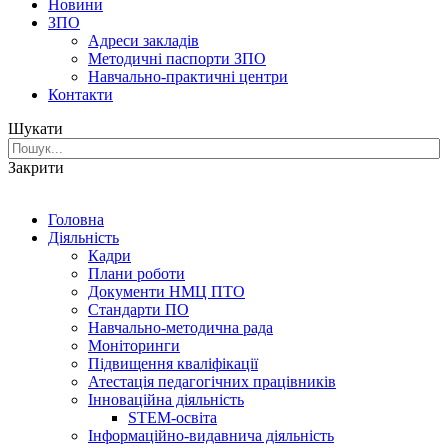
Новини
ЗПО
Адреси закладів
Методичні паспорти ЗПО
Навчально-практичні центри
Контакти
Шукати
Закрити
Головна
Діяльність
Кадри
Плани роботи
Документи НМЦ ПТО
Стандарти ПО
Навчально-методична рада
Моніторинги
Підвищення кваліфікації
Атестація педагогічних працівників
Інноваційна діяльність
STEM-освіта
Інформаційно-видавнича діяльність