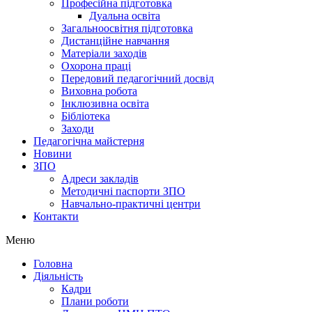
Професійна підготовка
Дуальна освіта
Загальноосвітня підготовка
Дистанційне навчання
Матеріали заходів
Охорона праці
Передовий педагогічний досвід
Виховна робота
Інклюзивна освіта
Бібліотека
Заходи
Педагогічна майстерня
Новини
ЗПО
Адреси закладів
Методичні паспорти ЗПО
Навчально-практичні центри
Контакти
Меню
Головна
Діяльність
Кадри
Плани роботи