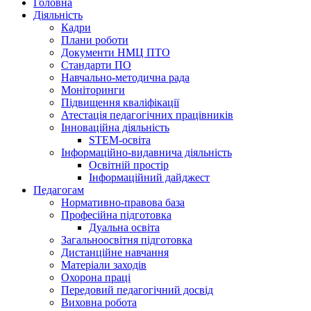
Головна
Діяльність
Кадри
Плани роботи
Документи НМЦ ПТО
Стандарти ПО
Навчально-методична рада
Моніторинги
Підвищення кваліфікації
Атестація педагогічних працівників
Інноваційна діяльність
STEM-освіта
Інформаційно-видавнича діяльність
Освітній простір
Інформаційний дайджест
Педагогам
Нормативно-правова база
Професійна підготовка
Дуальна освіта
Загальноосвітня підготовка
Дистанційне навчання
Матеріали заходів
Охорона праці
Передовий педагогічний досвід
Виховна робота