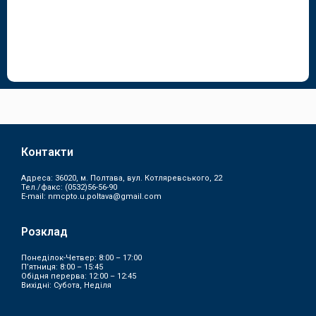
Контакти
Адреса: 36020, м. Полтава, вул. Котляревського, 22
Тел./факс:
(0532)56-56-90
E-mail:
nmcpto.u.poltava@gmail.com
Розклад
Понеділок-Четвер: 8:00 – 17:00
П’ятниця: 8:00 – 15:45
Обідня перерва: 12:00 – 12:45
Вихідні: Субота, Неділя