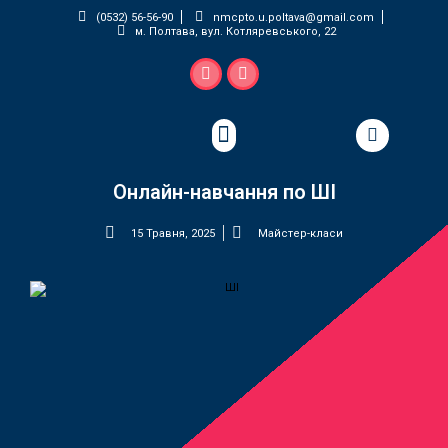
(0532) 56-56-90
nmcpto.u.poltava@gmail.com
м. Полтава, вул. Котляревського, 22
Педагогічна майстерня
Онлайн-навчання по ШІ
15 Травня, 2025
Майстер-класи