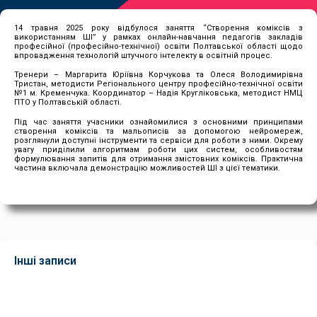
14 травня 2025 року відбулося заняття “Створення коміксів з
використанням ШІ” у рамках онлайн-навчання педагогів закладів
професійної (професійно-технічної) освіти Полтавської області щодо
впровадження технологій штучного інтелекту в освітній процес.
Тренери – Маргарита Юріївна Корчукова та Олеся Володимирівна
Тристан, методисти Регіонального центру професійно-технічної освіти
№1 м. Кременчука. Координатор – Надія Кругліковська, методист НМЦ
ПТО у Полтавській області.
Під час заняття учасники ознайомилися з основними принципами
створення коміксів та мальописів за допомогою нейромереж,
розглянули доступні інструменти та сервіси для роботи з ними. Окрему
увагу приділили алгоритмам роботи цих систем, особливостям
формулювання запитів для отримання змістовних коміксів. Практична
частина включала демонстрацію можливостей ШІ з цієї тематики.
Інші записи