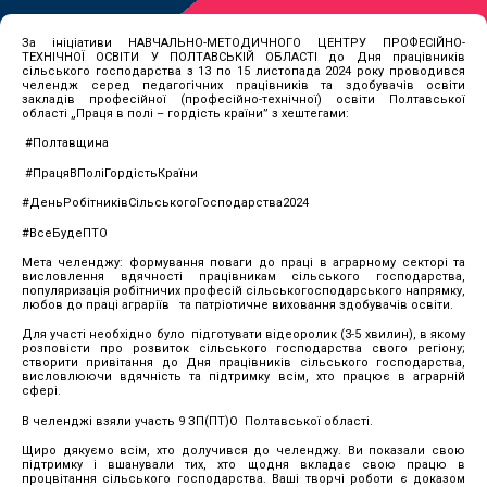
За ініціативи НАВЧАЛЬНО-МЕТОДИЧНОГО ЦЕНТРУ ПРОФЕСІЙНО-
ТЕХНІЧНОЇ ОСВІТИ У ПОЛТАВСЬКІЙ ОБЛАСТІ до Дня працівників
сільського господарства з 13 по 15 листопада 2024 року проводився
челендж серед педагогічних працівників та здобувачів освіти
закладів професійної (професійно-технічної) освіти Полтавської
області „Праця в полі – гордість країни” з хештегами:
#Полтавщина
#ПрацяВПоліГордістьКраїни
#ДеньРобітниківСільськогоГосподарства2024
#ВсеБудеПТО
Мета челенджу: формування поваги до праці в аграрному секторі та
висловлення вдячності працівникам сільського господарства,
популяризація робітничих професій сільськогосподарського напрямку,
любов до праці аграріїв та патріотичне виховання здобувачів освіти.
Для участі необхідно було підготувати відеоролик (3-5 хвилин), в якому
розповісти про розвиток сільського господарства свого регіону;
створити привітання до Дня працівників сільського господарства,
висловлюючи вдячність та підтримку всім, хто працює в аграрній
сфері.
В челенджі взяли участь 9 ЗП(ПТ)О Полтавської області.
Щиро дякуємо всім, хто долучився до челенджу. Ви показали свою
підтримку і вшанували тих, хто щодня вкладає свою працю в
процвітання сільського господарства. Ваші творчі роботи є доказом