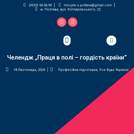
(0532) 56-56-90
nmcpto.u.poltava@gmail.com
м. Полтава, вул. Котляревського, 22
Педагогічна майстерня
Челендж „Праця в полі – гордість країни”
18 Листопада, 2024
Професійна підготовка
,
Усе буде Україна!