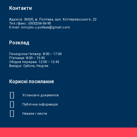
Контакти
Адреса: 36020, м. Полтава, вул. Котляревського, 22
Тел./факс:
(0532)56-56-90
E-mail:
nmcpto.u.poltava@gmail.com
Розклад
Понеділок-Четвер: 8:00 – 17:00
П’ятниця: 8:00 – 15:45
Обідня перерва: 12:00 – 12:45
Вихідні: Субота, Неділя
Корисні посилання
Установчі документи
Публічна інформація
Накази і листи