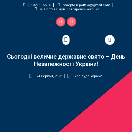
(0532) 56-56-90
nmcpto.u.poltava@gmail.com
м. Полтава, вул. Котляревського, 22
Педагогічна майстерня
Сьогодні величне державне свято – День
Незалежності України!
24 Серпня, 2022
Усе буде Україна!