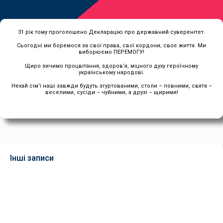
31 рік тому проголошено Декларацію про державний суверенітет.
Сьогодні ми боремося за свої права, свої кордони, своє життя. Ми
виборюємо ПЕРЕМОГУ!
Щиро зичимо процвітання, здоров’я, міцного духу героїчному
українському народові.
Нехай сім’ї наші завжди будуть згуртованими, столи – повними, свята –
веселими, сусіди – чуйними, а друзі – щирими!
Інші записи