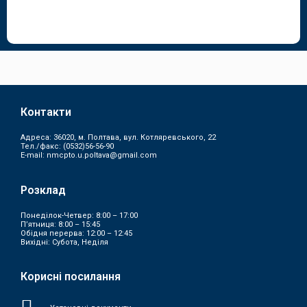
Контакти
Адреса: 36020, м. Полтава, вул. Котляревського, 22
Тел./факс:
(0532)56-56-90
E-mail:
nmcpto.u.poltava@gmail.com
Розклад
Понеділок-Четвер: 8:00 – 17:00
П’ятниця: 8:00 – 15:45
Обідня перерва: 12:00 – 12:45
Вихідні: Субота, Неділя
Корисні посилання