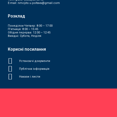
E-mail:
nmcpto.u.poltava@gmail.com
Розклад
Понеділок-Четвер: 8:00 – 17:00
П’ятниця: 8:00 – 15:45
Обідня перерва: 12:00 – 12:45
Вихідні: Субота, Неділя
Корисні посилання
Установчі документи
Публічна інформація
Накази і листи