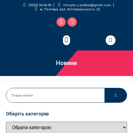
(0532) 56-56-90
nmcpto.u.poltava@gmail.com
м. Полтава, вул. Котляревського, 22
Педагогічна майстерня
Новини
Оберіть категорію