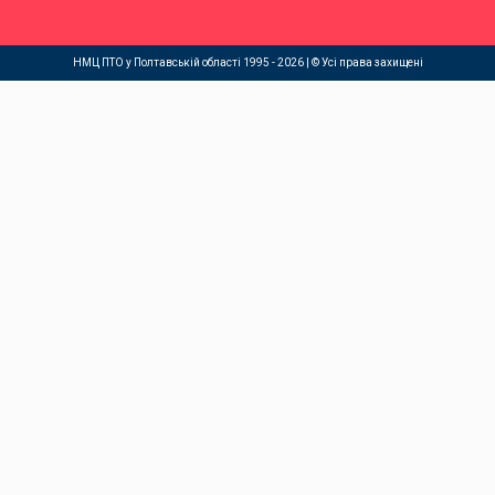
НМЦ ПТО у Полтавській області 1995 - 2026 | © Усі права захищені