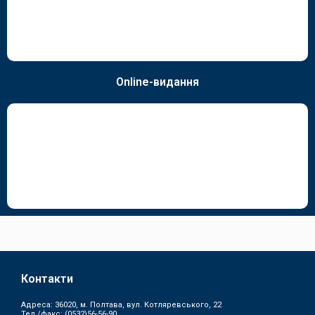
Online-видання
Контакти
Адреса: 36020, м. Полтава, вул. Котляревського, 22
Тел./факс:
(0532)56-56-90