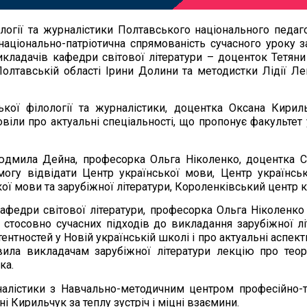
логії та журналістики Полтавського національного педаго
національно-патріотична спрямованість сучасного уроку з
икладачів кафедри світової літератури – доценток Тетяни
Полтавській області Ірини Долини та методистки Лідії Ле
ької філології та журналістики, доцентка Оксана Кириль
ли про актуальні спеціальності, що пропонує факультет ук
дмила Дейна, професорка Ольга Ніколенко, доцентка С
гу відвідати Центр української мови, Центр українськ
ої мови та зарубіжної літератури, Короленківський центр к
кафедри світової літератури, професорка Ольга Ніколенко 
й стосовно сучасних підходів до викладання зарубіжної л
тностей у Новій українській школі і про актуальні аспекти 
ила викладачам зарубіжної літератури лекцію про теор
ка.
рналістики з Навчально-методичним центром професійно-те
 Кирильчук за теплу зустріч і міцні взаємини.