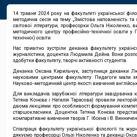
14 травня 2024 року на факультеті української філо
методична сесія на тему „Змістова наповненість та 
світової літератури, професорки Ольга Ніколенко, в
методичного центру професійно-технічної освіти у 
технічної) освіти.
Нас привітно зустріли деканка факультету українс
журналістики, доцентка Людмила Дейна. Вони розпові
здобутки факультету, творчі активності студентів.
Деканка Оксана Кирильчук, заступниця деканки Лю
науковими центрами факультету. Педагоги мали змо
Науково-методичний центр якості вивчення англійськ
Для викладачів зарубіжної літератури завідувачка 
Тетяна Конєва і Наталія Тарасова) провели лекторі
двома лекціями: про особливості формування компетен
старшокласники. Доцентка Тетяна Конєва представ
компаративне вивчення творів Г. Ібсена і В. Винничен
Співпраця факультету української філології та жу
дякуємо професорці Ользі Ніколенко та деканці Оксані