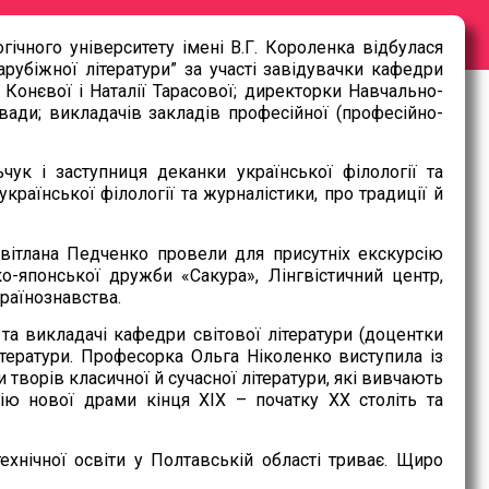
гічного університету імені В.Г. Короленка відбулася
арубіжної літератури” за участі завідувачки кафедри
 Конєвої і Наталії Тарасової; директорки Навчально-
вади; викладачів закладів професійної (професійно-
чук і заступниця деканки української філології та
раїнської філології та журналістики, про традиції й
вітлана Педченко провели для присутніх екскурсію
о-японської дружби «Сакура», Лінгвістичний центр,
раїнознавства.
та викладачі кафедри світової літератури (доцентки
ітератури. Професорка Ольга Ніколенко виступила із
творів класичної й сучасної літератури, які вивчають
ію нової драми кінця XIX – початку XX століть та
хнічної освіти у Полтавській області триває. Щиро