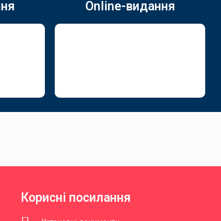
ння
Online-видання
Корисні посилання