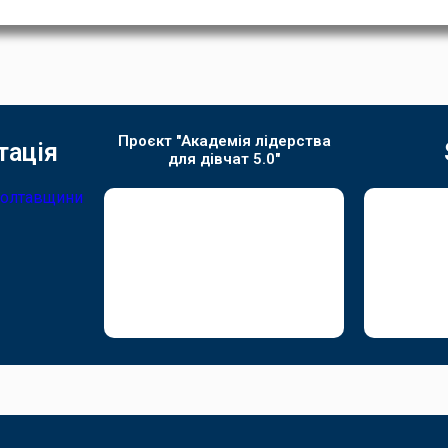
Проєкт "Академія лідерства
тація
для дівчат 5.0"