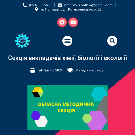
(0532) 56-56-90
nmcpto.u.poltava@gmail.com
м. Полтава, вул. Котляревського, 22
Секція викладачів хімії, біології і екології
24 Квітня, 2024
Методичні секції