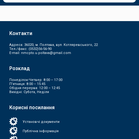
Контакти
Адреса: 36020, м. Полтава, вул. Котляревського, 22
Тел./факс:
(0532)56-56-90
E-mail:
nmcpto.u.poltava@gmail.com
Розклад
Понеділок-Четвер: 8:00 – 17:00
П’ятниця: 8:00 – 15:45
Обідня перерва: 12:00 – 12:45
Вихідні: Субота, Неділя
Корисні посилання
Установчі документи
Публічна інформація