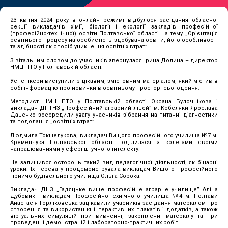
23 квітня 2024 року в онлайн режимі відбулося засідання обласної
секції викладачів хімії, біології і екології закладів професійної
(професійно-технічної) освіти Полтавської області на тему
„Орієнтація
освітнього процесу на особистість здобувача освіти, його особливості
та здібності як спосіб уникнення освітніх втрат”.
З вітальним словом до учасників звернулася Ірина Долина – директор
НМЦ ПТО у Полтавській області.
Усі спікери виступили з цікавим, змістовним матеріалом, який містив в
собі інформацію про новинки в освітньому просторі сьогодення.
Методист НМЦ ПТО у Полтавській області Оксана Булочнікова і
викладач ДПТНЗ „Професійний аграрний ліцей” м. Кобеляки Ярослава
Даценко зосередили увагу учасників зібрання на питанні діагностики
та подолання „освітніх втрат”.
Людмила Токшелукова, викладач Вищого професійного училища №7 м.
Кременчука Полтавської області поділилася з колегами своїми
напрацюваннями у сфері штучного інтелекту.
Не залишився осторонь такий вид педагогічної діяльності, як бінарні
уроки. Їх перевагу продемонструвала викладач Вищого професійного
гірничо-будівельного училища Ольга Сорока.
Викладач ДНЗ „Гадяцьке вище професійне аграрне училище” Аліна
Дубовик і викладач Професійно-технічного училища №4 м. Полтави
Анастасія Горліковська зацікавили учасників засідання матеріалом про
створення та використання інтерактивних плакатів і додатків, а також
віртуальних симуляцій при вивченні, закріпленні матеріалу та при
проведенні демонстрацій і лабораторно-практичних робіт