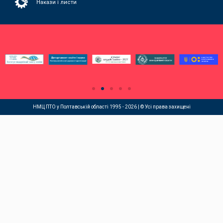
Накази і листи
НМЦ ПТО у Полтавській області 1995 - 2026 | © Усі права захищені