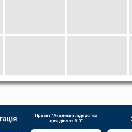
Проєкт "Академія лідерства
тація
для дівчат 5.0"