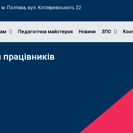
м. Полтава, вул. Котляревського, 22
гам
Педагогічна майстерня
Новини
ЗПО
Кон
 працівників