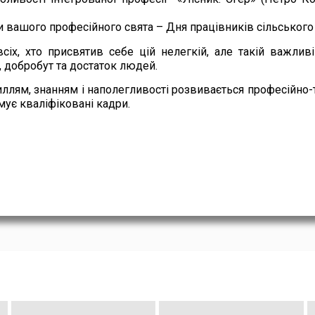
и вашого професійного свята – Дня працівників сільського
іх, хто присвятив себе цій нелегкій, але такій важливій
 добробут та достаток людей.
иллям, знанням і наполегливості розвивається професійно-т
ує кваліфіковані кадри.