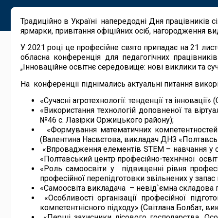
Традиційно в Україні напередодні Дня працівників сі
ярмарки, привітання офіційних осіб, нагородження вид
У 2021 році це професійне свято припадає на 21 лис
обласна конференція для педагогічних працівників
„Інноваційне освітнє середовище: нові виклики та суч
На конференції піднімались актуальні питання викори
«Сучасні агротехнології: тенденції та інновації
«Використання технологій доповненої та віртуа
№46 с. Лазірки Оржицького району);
«Формування математичних компетентностей ма
(Валентина Насвєтова, викладач ДНЗ «Полтавськ
«Впровадження елементів STEM – навчання у ос
«Полтавський центр професійно-технічної освіт
«Роль самоосвіти у підвищенні рівня професі
професійної перепідготовки звільнених у запас
«Самоосвіта викладача – невід`ємна складова 
«Особливості організації професійної підгот
компетентнісного підходу» (Світлана Болбат, в
«Перші захисники лісового господарства. Особ