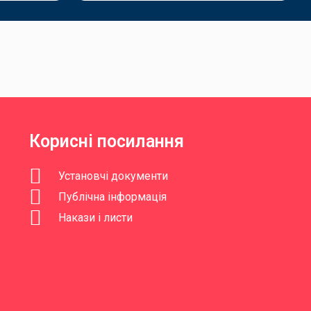
Корисні посилання
Установчі документи
Публічна інформація
Накази і листи