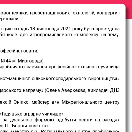
ої техніки, презентації нових технологій, концерти і
ер-класи.
о цих заходів.18 листопада 2021 року була проведена
обітників для агропромислового комплексу на тему:
офесійної освіти:
а №44 м. Миргорода);
 виробничого навчання професійно-технічного училища
ист-машиніст сільськогосподарського виробництва»
одарського напряму» (Олена Аверкеєва, викладач ДНЗ
ексій Оніпко, майстер в/н Міжрегіонального центру
«Гадяцьке аграрне училище»;
узі за дуальною формою здобуття освіти на засадах
. І.Г. Боровенського»
сяк, майстер в/н Регіонального центру професійно-