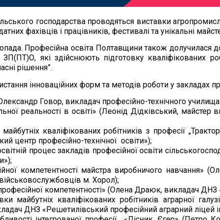
льського господарства проводяться виставки агропромислов
атних фахівців і працівників, фестивалі та унікальні майст
топада. Професійна освіта Полтавщини також долучилася д
 ЗП(ПТ)О, які здійснюють підготовку кваліфікованих р
асні рішення”.
стання інноваційних форм та методів роботи у закладах пр
» (Олександр Говор, викладач професійно-технічного училищ
льної реальності в освіті» (Леонід Дідківський, майстер
йбутніх кваліфікованих робітників з професії „Трактор
ий центр професійно-технічної освіти»);
вітній процес закладів професійної освіти сільськогосп
и»);
йної компетентності майстра виробничого навчання» (Ол
 військовослужбовців м. Хорол);
професійної компетентності» (Олена Драюк, викладач ДНЗ 
овки майбутніх кваліфікованих робітників аграрної гал
икладач ДНЗ «Решетилівський професійний аграрний ліцей ім
ливості інтегрованої професії «Лісник. Єгер» (Петро Ко