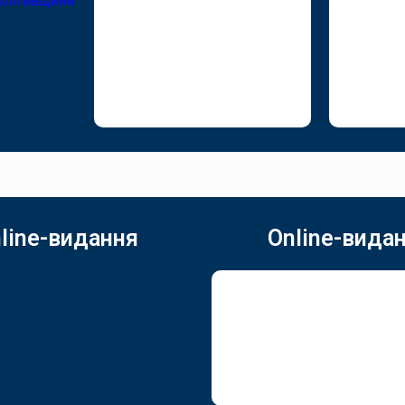
line-видання
Online-вида