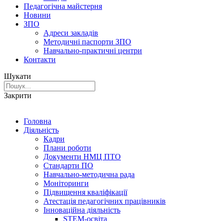
Педагогічна майстерня
Новини
ЗПО
Адреси закладів
Методичні паспорти ЗПО
Навчально-практичні центри
Контакти
Шукати
Закрити
Головна
Діяльність
Кадри
Плани роботи
Документи НМЦ ПТО
Стандарти ПО
Навчально-методична рада
Моніторинги
Підвищення кваліфікації
Атестація педагогічних працівників
Інноваційна діяльність
STEM-освіта