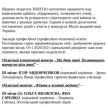
Щороку педагоги ЗП(ПТ)О натхненно працюють над
виявленням здібних, обдарованих, талановитих учнів,
допомагають їм розкритися і перетворити свої вміння та
навички у реальні здобутки. Одним із шляхів досягнення
поставлених цілей є участь у конкурсах Малої академії наук
України.
Заклади професійної (професійно-технічної) освіти
Полтавщини гарно зарекомендували себе, здобуваючи щороку
призові місця. От і 2020/2021 навчальний рікприніс нам нові
перемоги, якими приємно поділитися:
Обласний історичний конкурс „Ми діти твої, Полтавщино,
вивчаємо віхи твої”
–
ІІІ місце: ІГОР АВДОНЧЕНКОВ
(науковий керівник – Ірина
Лопушенко), Вище професійне гірничо-будівельне училище.
Обласний конкурс „Фізика в житті людини”
–
ІІІ місце (2): ОЛЬГА ЯКОВЛЄВА, ЯНА
СІРЕНКО
(науковий керівник – Людмила
Гайтан),
Полтавський професійний ліцей.