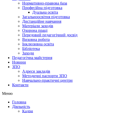
Нормативно-правова база
Професійна підготовка
Дуальна освіта
Загальноосвітня підготовка
Дистанційне навчання
Матеріали заходів
Охорона праці
Передовий педагогічний досвід
Виховна робота
Інклюзивна освіта
Бібліотека
Заходи
Педагогічна майстерня
Новини
ЗПО
Адреси закладів
Методичні паспорти ЗПО
Навчально-практичні центри
Контакти
Меню
Головна
Діяльність
Кадри