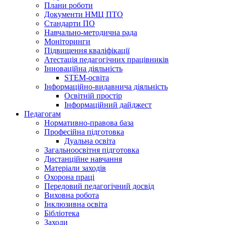
Плани роботи
Документи НМЦ ПТО
Стандарти ПО
Навчально-методична рада
Моніторинги
Підвищення кваліфікації
Атестація педагогічних працівників
Інноваційна діяльність
STEM-освіта
Інформаційно-видавнича діяльність
Освітній простір
Інформаційний дайджест
Педагогам
Нормативно-правова база
Професійна підготовка
Дуальна освіта
Загальноосвітня підготовка
Дистанційне навчання
Матеріали заходів
Охорона праці
Передовий педагогічний досвід
Виховна робота
Інклюзивна освіта
Бібліотека
Заходи