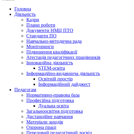
Головна
Діяльність
Кадри
Плани роботи
Документи НМЦ ПТО
Стандарти ПО
Навчально-методична рада
Моніторинги
Підвищення кваліфікації
Атестація педагогічних працівників
Інноваційна діяльність
STEM-освіта
Інформаційно-видавнича діяльність
Освітній простір
Інформаційний дайджест
Педагогам
Нормативно-правова база
Професійна підготовка
Дуальна освіта
Загальноосвітня підготовка
Дистанційне навчання
Матеріали заходів
Охорона праці
Передовий педагогічний досвід