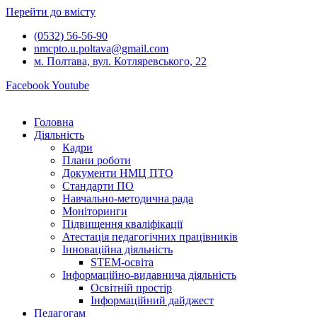
Перейти до вмісту
(0532) 56-56-90
nmcpto.u.poltava@gmail.com
м. Полтава, вул. Котляревського, 22
Facebook
Youtube
Головна
Діяльність
Кадри
Плани роботи
Документи НМЦ ПТО
Стандарти ПО
Навчально-методична рада
Моніторинги
Підвищення кваліфікації
Атестація педагогічних працівників
Інноваційна діяльність
STEM-освіта
Інформаційно-видавнича діяльність
Освітній простір
Інформаційний дайджест
Педагогам