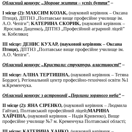
Обласний конкурс „Здорове життя – успіх буття”
–
І місце (2): МАКСИМ КОЗАК,
(науковий керівник – Оксана
Птиця),
ДПТНЗ „Полтавське вище професійне училище ім.
А.О. Чепіги”;
КАТЕРИНА СКОРИК
,
(науковий керівник –
Ярослава Даценко)
,
ДПТНЗ „Професійний аграрний ліцей”
м. Кобеляки
;
ІІІ місце: ДЕНИС КУХАР,
(науковий керівник – Оксана
Птиця),
ДПТНЗ „Полтавське вище професійне училище ім.
А.О. Чепіги”.
Обласний конкурс „Кристали: структура, властивості”
–
ІІІ місце: АЛІНА ТЕРТИШНА,
(науковий керівник – Тетяна
Бордюг),
Регіональний центр професійно-технічної освіти №1
м.Кременчука.
Обласний конкурс з астрономії „Перлини зоряного неба”
–
ІІ місце (2): ЯНА СІРЕНКО,
(науковий керівник – Людмила
Гайтан),
Полтавський професійний ліцей
;МАРИНА
ХАЙЧІНА,
(науковий керівник – Надія Кривенко),
Вище
професійне училище №7 м. Кременчука Полтавської області;
ІІІ місце: КАТЕРИНА ХАНКО,
(науковий керівник –