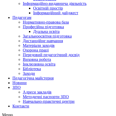
Інформаційно-видавнича діяльність
Освітній простір
Інформаційний дайджест
Педагогам
Нормативно-правова база
Професійна підготовка
Дуальна освіта
Загальноосвітня підготовка
Дистанційне навчання
Матеріали заходів
Охорона праці
Передовий педагогічний досвід
Виховна робота
Інклюзивна освіта
Бібліотека
Заходи
Педагогічна майстерня
Новини
ЗПО
Адреси закладів
Методичні паспорти ЗПО
Навчально-практичні центри
Контакти
Меню