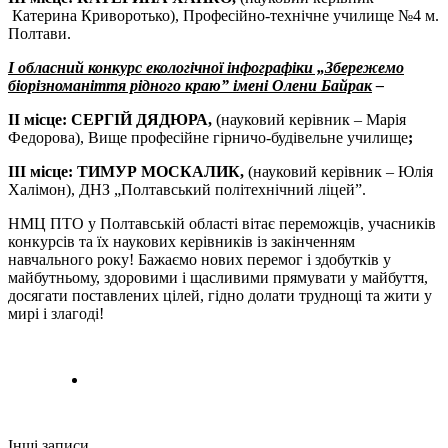
Катерина Криворотько), Професійно-технічне училище №4 м.
Полтави.
І обласний конкурс екологічної інфографіки „Збережемо
біорізноманіття рідного краю” імені Олени Байрак
–
ІІ місце: СЕРГІЙ ДЯДЮРА,
(науковий керівник – Марія
Федорова), Вище професійне гірничо-будівельне училище
;
ІІІ місце: ТИМУР МОСКАЛИК,
(науковий керівник – Юлія
Халімон), ДНЗ „Полтавський політехнічний ліцей”.
НМЦ ПТО у Полтавській області вітає переможців, учасників
конкурсів та їх наукових керівників із закінченням
навчального року! Бажаємо нових перемог і здобутків у
майбутньому, здоровими і щасливими прямувати у майбуття,
досягати поставлених цілей, гідно долати труднощі та жити у
мирі і злагоді!
Інші записи