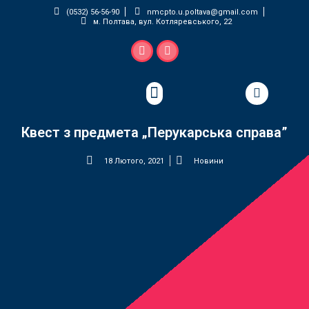
(0532) 56-56-90
nmcpto.u.poltava@gmail.com
м. Полтава, вул. Котляревського, 22
Педагогічна майстерня
Квест з предмета „Перукарська справа”
18 Лютого, 2021
Новини