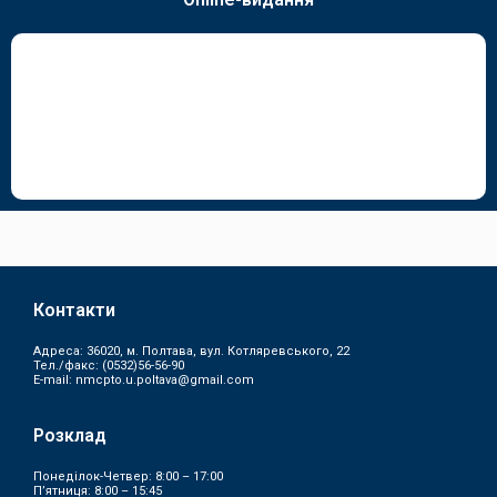
Контакти
Адреса: 36020, м. Полтава, вул. Котляревського, 22
Тел./факс:
(0532)56-56-90
E-mail:
nmcpto.u.poltava@gmail.com
Розклад
Понеділок-Четвер: 8:00 – 17:00
П’ятниця: 8:00 – 15:45