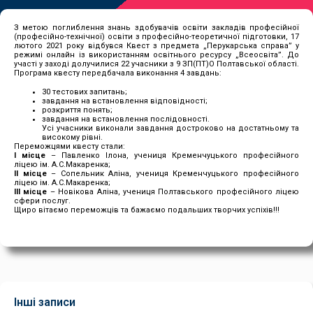
З метою поглиблення знань здобувачів освіти закладів професійної
(професійно-технічної) освіти з професійно-теоретичної підготовки, 17
лютого 2021 року відбувся Квест з предмета „Перукарська справа” у
режимі онлайн із використанням освітнього ресурсу „Всеосвіта”. До
участі у заході долучилися 22 учасники з 9 ЗП(ПТ)О Полтавської області.
Програма квесту передбачала виконання 4 завдань:
30 тестових запитань;
завдання на встановлення відповідності;
розкриття понять;
завдання на встановлення послідовності.
Усі учасники виконали завдання достроково на достатньому та
високому рівні.
Переможцями квесту стали:
І місце
– Павленко Ілона, учениця Кременчуцького професійного
ліцею ім. А.С.Макаренка;
ІІ місце
– Сопельник Аліна, учениця Кременчуцького професійного
ліцею ім. А.С.Макаренка;
ІІІ місце
– Новікова Аліна, учениця Полтавського професійного ліцею
сфери послуг.
Щиро вітаємо переможців та бажаємо подальших творчих успіхів!!!
Інші записи